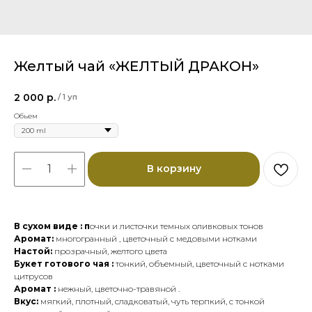
Желтый чай «ЖЕЛТЫЙ ДРАКОН»
2 000
р.
/
1 уп
Обьем
В корзину
В сухом виде : п
очки и листочки темных оливковых тонов
Аромат:
многогранный , цветочный с медовыми нотками
Настой:
прозрачный, желтого цвета
Букет готового чая :
тонкий, объемный, цветочный с нотками
цитрусов
Аромат :
нежный, цветочно-травяной .
Вкус:
мягкий, плотный, сладковатый, чуть терпкий, с тонкой