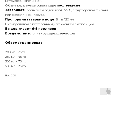
цитрусовой кислинкой.
Объемное, влажное, освежающее
послевкусие
Заваривать
: остывшей водой до 70-75°С, в фарфоровой гайвани
или в стеклянной посуде.
Пропорция заварки к воде:
6г на 120 мл.
Пить проливом с постепенным увеличением экспозиции.
Выдерживает 6-8 проливов
Воздействие:
тонизирующее, освежающее
Обьем / граммовка :
200 мл - 35гр
250 мл - 45 гр
380 мл - 70 гр
500 мл - 85 гр
Вес: 200 г