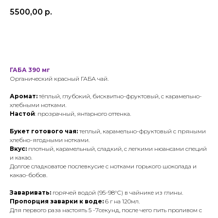
5500,00
р.
В корзину
ГАБА 390 мг
Органический красный ГАБА чай.
Аромат:
тёплый, глубокий, бисквитно-фруктовый, с карамельно-
хлебными нотками.
Настой
: прозрачный, янтарного оттенка.
Букет готового чая:
теплый, карамельно-фруктовый с пряными
хлебно-ягодными нотками.
Вкус:
плотный, карамельный, сладкий, с легкими нюансами специй
и какао.
Долгое сладковатое послевкусие с нотками горького шоколада и
какао-бобов.
Заваривать:
горячей водой (95-98°С) в чайнике из глины.
Пропорция заварки к воде:
6 г на 120мл.
Для первого раза настоять 5 -7секунд, после чего пить проливом с