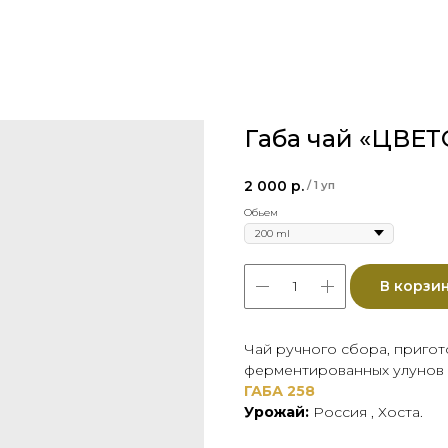
Габа чай «ЦВЕ
2 000
р.
/
1 уп
Обьем
В корзи
Чай ручного сбора, пригот
ферментированных
улунов
ГАБА 258
Урожай:
Россия , Хоста.