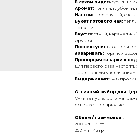
В сухом виде:
жгутики из 
Аромат:
тёплый, глубокий, 
Настой:
прозрачный, светл
Букет готового чая:
теплы
нотками.
Вкус
: плотный, карамельны
фруктов.
Послевкусие:
долгое и ос
Заваривать:
горячей водой 
Пропорция заварки к вод
Для первого раза настоять 
постепенным увеличением 
Выдерживает:
7- 8 пролив
Отличный выбор для Цер
Снимает усталость, напряж
освежает восприятие.
Обьем / граммовка :
200 мл - 35 гр
250 мл - 45 гр