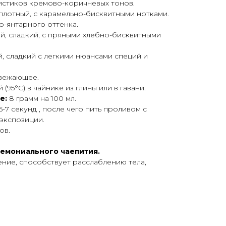
листиков кремово-коричневых тонов.
п
лотный, с карамельно-бисквитными нотками.
о-янтарного оттенка.
й, сладкий, с пряными хлебно-бисквитными
й, сладкий с легкими нюансами специй и
вежающее.
(95°С) в чайнике из глины или в гавани.
е:
8 грамм на 100 мл.
5-7 секунд , после чего пить проливом с
экспозиции.
ов.
емониального чаепития.
ение, способствует расслаблению тела,