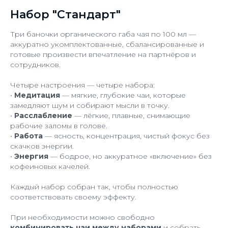
Набор "Стандарт"
Три баночки органического габа чая по 100 мл —
аккуратно укомплектованные, сбалансированные и
готовые произвести впечатление на партнёров и
сотрудников.
Четыре настроения — четыре набора:
•
Медитация
— мягкие, глубокие чаи, которые
замедляют шум и собирают мысли в точку.
•
Расслабление
— лёгкие, плавные, снимающие
рабочие заломы в голове.
•
Работа
— ясность, концентрация, чистый фокус без
скачков энергии.
•
Энергия
— бодрое, но аккуратное «включение» без
кофеиновых качелей.
Каждый набор собран так, чтобы полностью
соответствовать своему эффекту.
При необходимости можно свободно
комбинировать чаи между наборами
и собрать