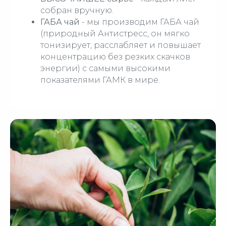
собран вручную.
ГАБА чай
- мы производим ГАБА чай
(природный Антистресс, он мягко
тонизирует, расслабляет и повышает
концентрацию без резких скачков
энергии) с самыми высокими
показателями ГАМК в мире.