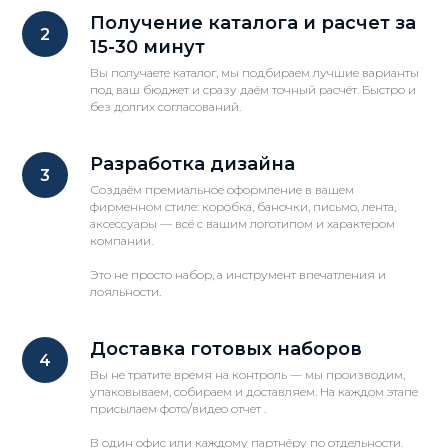
Получение каталога и расчет за
15-30 минут
Вы получаете каталог, мы подбираем лучшие варианты
под ваш бюджет и сразу даём точный расчёт. Быстро и
без долгих согласований.
Разработка дизайна
Создаём премиальное оформление в вашем
фирменном стиле: коробка, баночки, письмо, лента,
аксессуары — всё с вашим логотипом и характером
компании.
Это не просто набор, а инструмент впечатления и
лояльности.
Доставка готовых наборов
Вы не тратите время на контроль — мы производим,
упаковываем, собираем и доставляем. На каждом этапе
присылаем фото/видео отчет .
В один офис или каждому партнёру по отдельности.