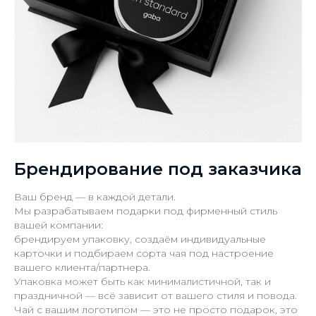
Брендирование под заказчика
Ваш бренд — в каждой детали.
Мы разрабатываем подарки под фирменный стиль
вашей компании:
брендируем упаковку, создаём индивидуальные
карточки и подбираем сорта чая под настроение
вашего клиента/партнера.
Упаковка может быть как минималистичной, так и
праздничной — всё зависит от вашего стиля и повода.
Чай с вашим логотипом — это не просто подарок, это